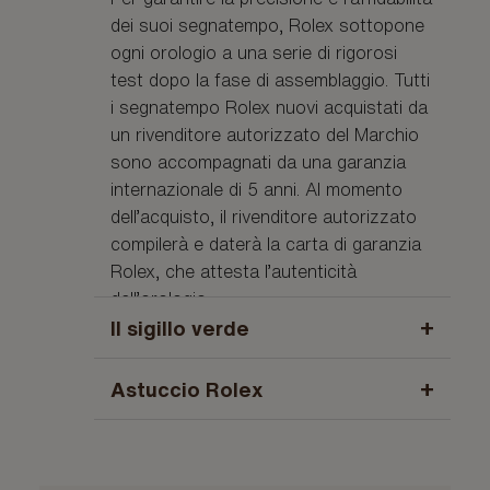
dei suoi segnatempo, Rolex sottopone
ogni orologio a una serie di rigorosi
test dopo la fase di assemblaggio. Tutti
i segnatempo Rolex nuovi acquistati da
un rivenditore autorizzato del Marchio
sono accompagnati da una garanzia
internazionale di 5 anni. Al momento
dell’acquisto, il rivenditore autorizzato
compilerà e daterà la carta di garanzia
Rolex, che attesta l’autenticità
dell’orologio.
+
Il sigillo verde
La garanzia di cinque anni che si applica
+
Astuccio Rolex
a ogni orologio Rolex è accompagnata
dal sigillo verde, che ne simboleggia lo
Ogni Rolex è presentato in un elegante
status di “Cronometro Superlativo”.
astuccio verde, custode del gioiello
Questo titolo esclusivo certifica che
riposto al suo interno. Qualora