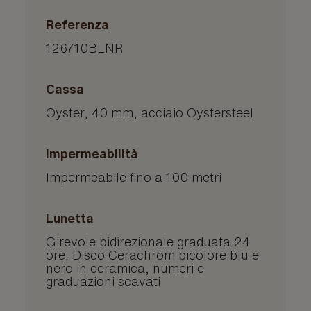
l’orologio ha superato con successo
l’orologio sia destinato a essere
Referenza
una serie di test finali specifici condotti
regalato a una persona a te cara,
da Rolex nei propri laboratori e
126710BLNR
proprio l’astuccio costituirà il primo
secondo i propri principi, a
elemento di contatto, pronto a rivelare
complemento della certificazione
il suo prezioso contenuto.
Cassa
ufficiale COSC del suo movimento.
Oyster, 40 mm, acciaio Oystersteel
Impermeabilità
Impermeabile fino a 100 metri
Lunetta
Girevole bidirezionale graduata 24
ore. Disco Cerachrom bicolore blu e
nero in ceramica, numeri e
graduazioni scavati