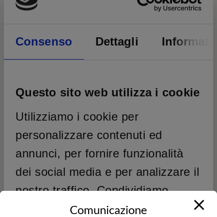
dei minuti e dei secondi. Ciò permette ai viaggiatori
di regolare il nuovo fuso orario senza dover
rinunciare alla precisione del loro orologio.
Consenso
Dettagli
Informazi
Questo sito web utilizza i cookie
Utilizziamo i cookie per
personalizzare contenuti ed
annunci, per fornire funzionalità
dei social media e per analizzare il
nostro traffico. Condividiamo
inoltre informazioni sul modo in cui
Comunicazione