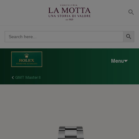
modal-check
SEARCH BUT
SEARCH
FOR:
Menu
GMT Master II