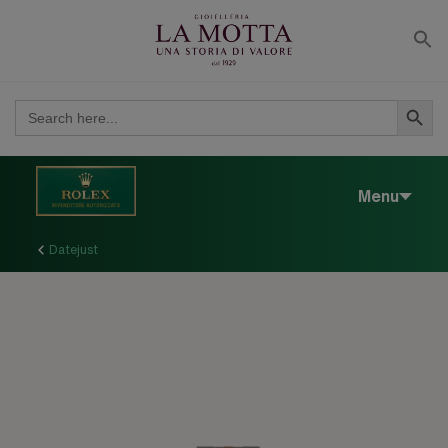
modal-check
SEARCH BUT
SEARCH
FOR:
Menu
Datejust