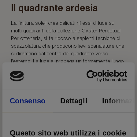
Il quadrante ardesia
La finitura soleil crea delicati riflessi di luce su
molti quadranti della collezione Oyster Perpetual.
Per ottenerla, si fa ricorso a sapienti tecniche di
spazzolatura che producono lievi scanalature che
si diramano dal centro del quadrante verso
l’esterno. La luce si propaga uniformemente lungo
ogni incisione, dando vita a un leggero,
caratteristico bagliore che si sposta a seconda
della posizione del polso. Una volta che la finitura
soleil è stata completata, il colore del quadrante
Consenso
Dettagli
Informazi
viene applicato usando la deposizione fisica da
vapore o la galvanoplastica. Un sottile strato di
vernice conferisce al quadrante il suo aspetto
finale.
Questo sito web utilizza i cookie