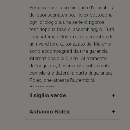
Per garantire la precisione e l’affidabilità
dei suoi segnatempo, Rolex sottopone
ogni orologio a una serie di rigorosi
test dopo la fase di assemblaggio. Tutti
i segnatempo Rolex nuovi acquistati da
un rivenditore autorizzato del Marchio
sono accompagnati da una garanzia
internazionale di 5 anni. Al momento
dell’acquisto, il rivenditore autorizzato
compilerà e daterà la carta di garanzia
Rolex, che attesta l’autenticità
dell’orologio.
+
Il sigillo verde
La garanzia di cinque anni che si applica
+
Astuccio Rolex
a ogni orologio Rolex è accompagnata
dal sigillo verde, che ne simboleggia lo
Ogni Rolex è presentato in un elegante
status di “Cronometro Superlativo”.
astuccio verde, custode del gioiello